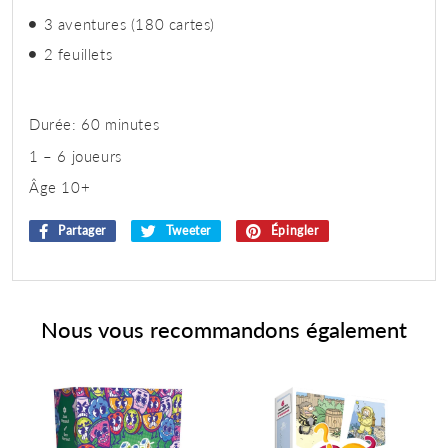
3 aventures (180 cartes)
2 feuillets
Durée: 60 minutes
1 – 6 joueurs
Âge 10+
Partager
Partager
Tweeter
Tweeter
Épingler
Épingler
sur
sur
sur
Facebook
Twitter
Pinterest
Nous vous recommandons également