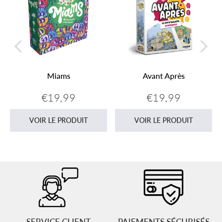
Miams
Avant Après
€19,99
€19,99
Prix
€19,99
Prix
€19,99
régulier
régulier
VOIR LE PRODUIT
VOIR LE PRODUIT
SERVICE CLIENT
PAIEMENTS SÉCURISÉS