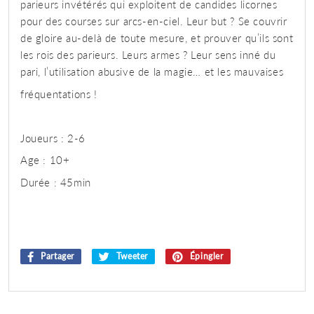
parieurs invétérés qui exploitent de candides licornes
pour des courses sur arcs-en-ciel. Leur but ? Se couvrir
de gloire au-delà de toute mesure, et prouver qu’ils sont
les rois des parieurs. Leurs armes ? Leur sens inné du
pari, l’utilisation abusive de la magie… et les mauvaises
fréquentations !
Joueurs :
2-6
Age :
10+
Durée :
45min
Partager
Partager
Tweeter
Tweeter
Épingler
Épingler
sur
sur
sur
Facebook
Twitter
Pinterest