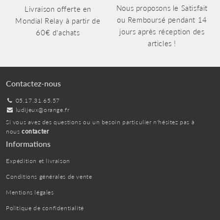
Nous proposons le Satisfait
Livraison offerte en
ou Remboursé pendant 14
Mondial Relay à partir de
jours après réception des
60€ d'achats
articles !
Contactez-nous
05.17.31.65.57
ludijeux@orange.fr
Si vous avez des questions ou un besoin particulier n'hésitez pas à
nous
contacter
Informations
Expédition et livraison
Conditions générales de vente
Mentions légales
Politique de confidentialité