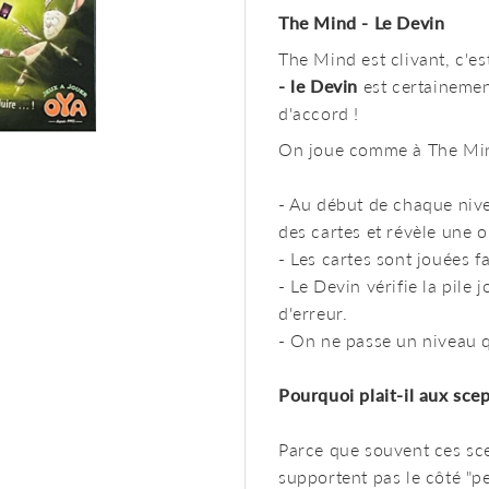
The Mind - Le Devin
The Mind est clivant, c'es
- le Devin
est certainemen
d'accord !
On joue comme à The Mind
- Au début de chaque nive
des cartes et révèle une o
- Les cartes sont jouées f
- Le Devin vérifie la pile
d'erreur.
- On ne passe un niveau qu
Pourquoi plait-il aux sce
Parce que souvent ces sce
supportent pas le côté "p