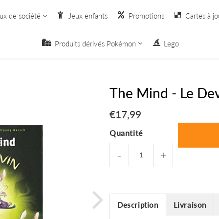
ux de société
Jeux enfants
Promotions
Cartes à jo
Produits dérivés Pokémon
Lego
The Mind - Le De
€17,99
€17,99
Quantité
-
+
Description
Livraison