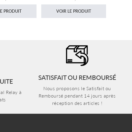
gulier
régulier
LE PRODUIT
VOIR LE PRODUIT
VO
SATISFAIT OU REMBOURSÉ
UITE
Nous proposons le Satisfait ou
al Relay à
Remboursé pendant 14 jours après
ats
réception des articles !