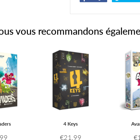
sur
Facebook
ous vous recommandons égaleme
aders
4 Keys
Ava
,99
€21,99
€
€12,99
Prix
€21,99
Pr