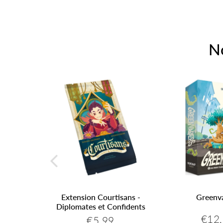
N
Extension Courtisans -
Greenv
Diplomates et Confidents
9
€12
€5,99
€11,99
Prix
Prix
€5,99