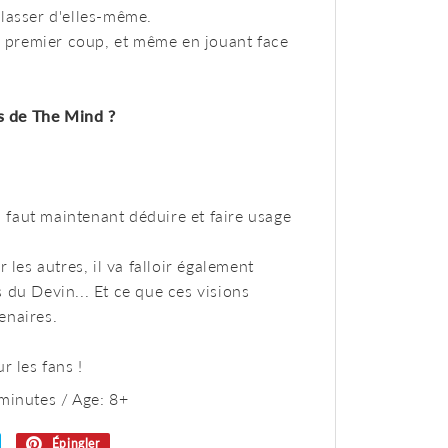
lasser d'elles-même.
du premier coup, et même en jouant face
ns de The Mind ?
il faut maintenant déduire et faire usage
 les autres, il va falloir également
 du Devin... Et ce que ces visions
enaires.
r les fans !
minutes / Age: 8+
Tweeter
Épingler
Épingler