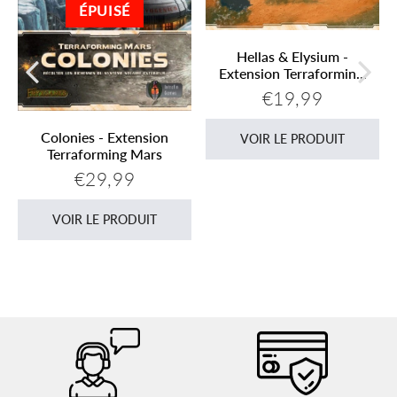
ÉPUISÉ
Hellas & Elysium -
Extension Terraformin...
€19,99
Prix
€19,99
régulier
Colonies - Extension
VOIR LE PRODUIT
Terraforming Mars
€29,99
Prix
€29,99
régulier
VOIR LE PRODUIT