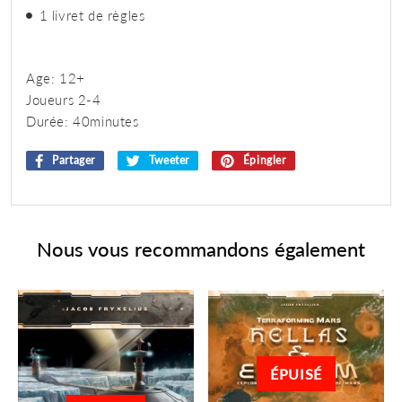
1 livret de règles
Age: 12+
Joueurs 2-4
Durée: 40minutes
Partager
Partager
Tweeter
Tweeter
Épingler
Épingler
sur
sur
sur
Facebook
Twitter
Pinterest
Nous vous recommandons également
ÉPUISÉ