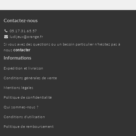
Contactez-nous
05.17.31.65.57
ludijeux@orange.fr
Si vous avez des questions ou un besoin particulier n'hésitez pas à
nous
contacter
Informations
Expédition et livraison
Conditions générales de vente
Mentions légales
Politique de confidentialité
Qui sommes-nous ?
Conditions d'utilisation
Politique de remboursement