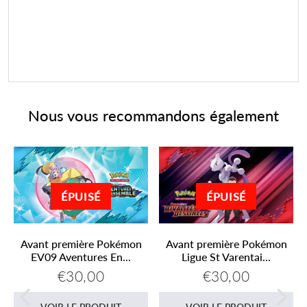
Facebook
Twitter
Pinterest
Nous vous recommandons également
ÉPUISÉ
ÉPUISÉ
Avant première Pokémon
Avant première Pokémon
EV09 Aventures En...
Ligue St Varentai...
€30,00
€30,00
Prix
€30,00
Prix
€30,00
s
régulier
régulier