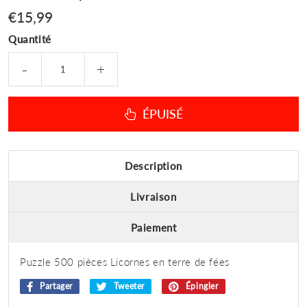
€15,99
€15,99
Quantité
-
+
ÉPUISÉ
Description
Livraison
Paiement
Puzzle 500 pièces Licornes en terre de fées
Partager
Partager
Tweeter
Tweeter
Épingler
Épingler
sur
sur
sur