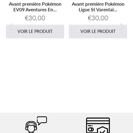
Avant première Pokémon
Avant première Pokémon
EV09 Aventures En...
Ligue St Varentai...
€30,00
€30,00
Prix
€30,00
Prix
€30,00
s
régulier
régulier
VOIR LE PRODUIT
VOIR LE PRODUIT