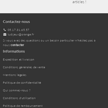
articles !
Contactez-nous
05.17.31.65.57
ludijeux@orange.fr
Si vous avez des questions ou un besoin particulier n'hésitez pas à
nous
contacter
Informations
Expédition et livraison
Conditions générales de vente
Mentions légales
Politique de confidentialité
Qui sommes-nous ?
Conditions d'utilisation
Politique de remboursement