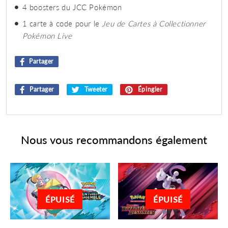
4 boosters du JCC Pokémon
1 carte à code pour le
Jeu de Cartes à Collectionner
Pokémon Live
Partager
Partager
sur
Facebook
Partager
Partager
Tweeter
Tweeter
Épingler
Épingler
sur
sur
sur
Facebook
Twitter
Pinterest
Nous vous recommandons également
ÉPUISÉ
ÉPUISÉ