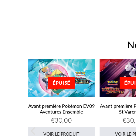
N
ÉPUI
ÉPUISÉ
Avant première 
Avant première Pokémon EV09
St Vare
Aventures Ensemble
€30
€30,00
Prix
Prix
€30,00
réguli
régulier
 boosters
VOIR LE 
VOIR LE PRODUIT
22