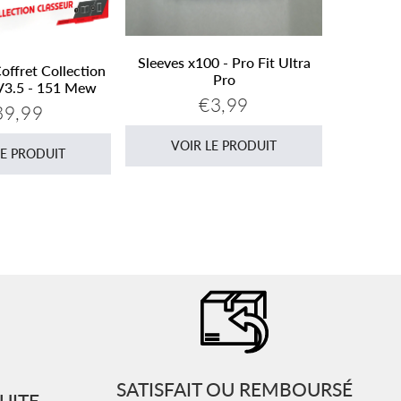
Sleeves x100 - Pro Fit Ultra
ffret Collection
VO
Pro
V3.5 - 151 Mew
€3,99
Prix
€3,99
39,99
ix
€39,99
régulier
gulier
VOIR LE PRODUIT
LE PRODUIT
SATISFAIT OU REMBOURSÉ
UITE