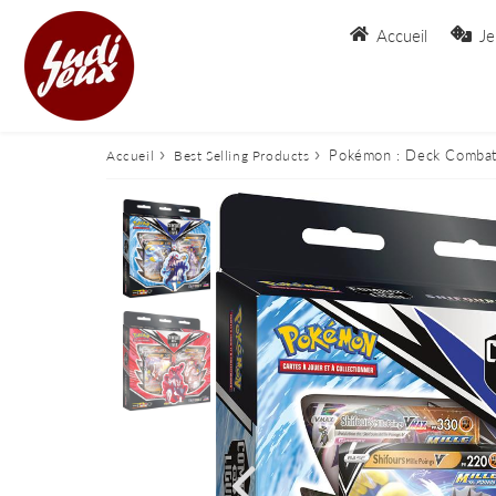
Accueil
Je
›
›
Pokémon : Deck Combat
Accueil
Best Selling Products