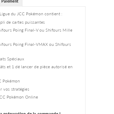
Paiement
igue du JCC Pokémon contient :
pli de cartes puissantes
hifours Poing Final-V ou Shifours Mille
Shifours Poing Final-VMAX ou Shifours
tats Spéciaux
ts et 1 dé lancer de pièce autorisé en
JCC Pokémon
r vos stratégies
 JCC Pokémon Online
la préparation de la commande !