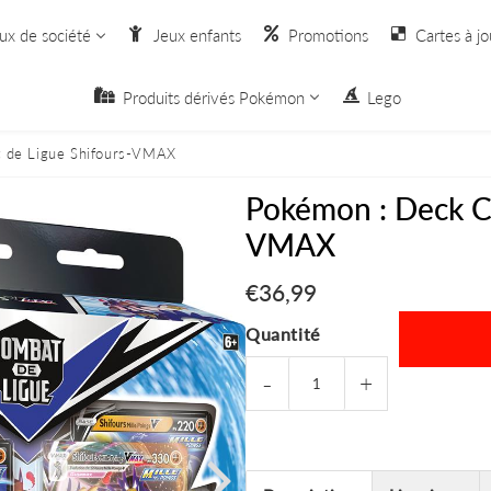
ux de société
Jeux enfants
Promotions
Cartes à jo
Produits dérivés Pokémon
Lego
 de Ligue Shifours-VMAX
Pokémon : Deck C
VMAX
€36,99
€36,99
Quantité
-
+