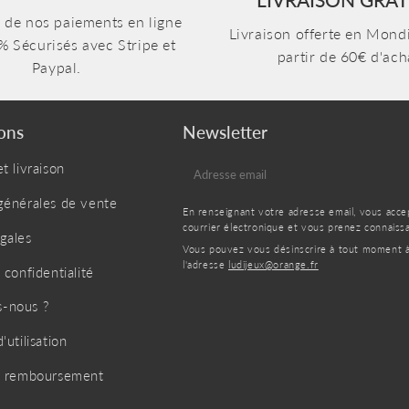
n de nos paiements en ligne
Livraison offerte en Mondi
% Sécurisés avec Stripe et
partir de 60€ d'ach
Paypal.
ons
Newsletter
t livraison
E-
mail
générales de vente
En renseignant votre adresse email, vous acc
courrier électronique et vous prenez connais
gales
Vous pouvez vous désinscrire à tout moment à l
l'adresse
ludijeux@orange.fr
 confidentialité
-nous ?
'utilisation
de remboursement