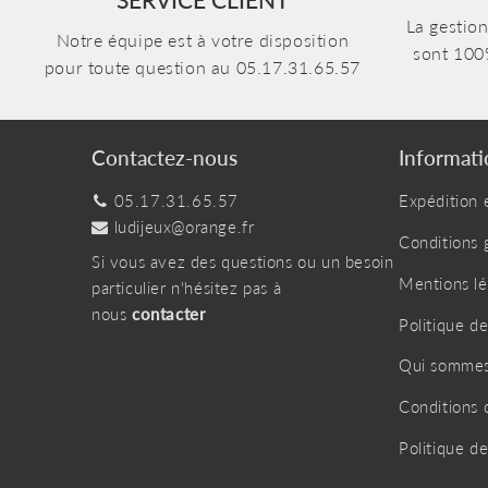
La gestio
Notre équipe est à votre disposition
sont 100
pour toute question au 05.17.31.65.57
Contactez-nous
Informati
05.17.31.65.57
Expédition e
ludijeux@orange.fr
Conditions 
Si vous avez des questions ou un besoin
Mentions lé
particulier n'hésitez pas à
nous
contacter
Politique de
Qui sommes
Conditions d
Politique 