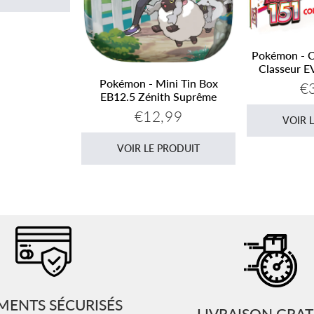
Pokémon - Co
Classeur E
Pokémon - Mini Tin Box
€
Pr
EB12.5 Zénith Suprême
ré
€12,99
Prix
€12,99
VOIR 
régulier
VOIR LE PRODUIT
MENTS SÉCURISÉS
LIVRAISON GRAT