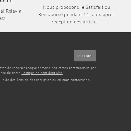
Nous proposons le Satisfait ou
al Relay à
Remboursé pendant 14 jours après
ats
réception des articles !
S'INSCRIRE
eptez de recevoir chaque semaine nos offres commerciales par
sance de notre
Politique de confidentialité
.
'aide des liens de désinscription ou en nous contactant à