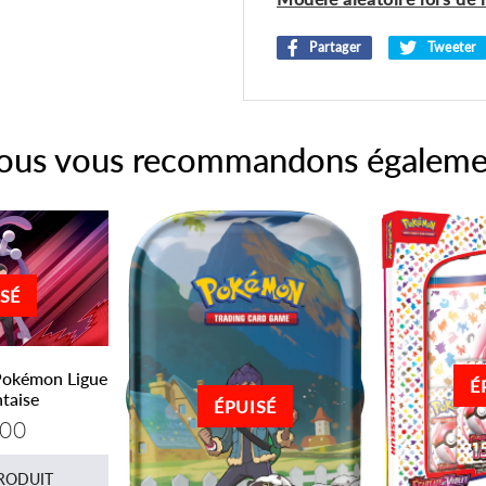
Partager
Partager
Tweeter
sur
Facebook
ous vous recommandons égaleme
SÉ
Pokémon Ligue
É
ntaise
ÉPUISÉ
,00
€30,00
er
PRODUIT