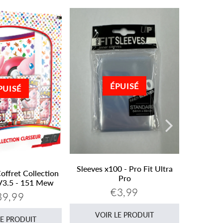
ÉPUISÉ
PUISÉ
Jeu du 
Sleeves x100 - Pro Fit Ultra
ffret Collection
VO
Pro
V3.5 - 151 Mew
€3,99
Prix
€3,99
39,99
ix
€39,99
régulier
gulier
VOIR LE PRODUIT
LE PRODUIT