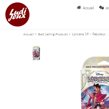
Accueil
Je
›
›
Lorcana S9 - Fabuleux 
Accueil
Best Selling Products