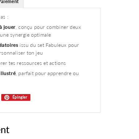
Paiement
as :
à jouer
, conçu pour combiner deux
r une synergie optimale
éatoires
issu du set Fabuleux pour
rsonnaliser ton jeu
rer tes ressources et actions
illustré
, parfait pour apprendre ou
weeter
Épingler
Épingler
ur
sur
witter
Pinterest
nt