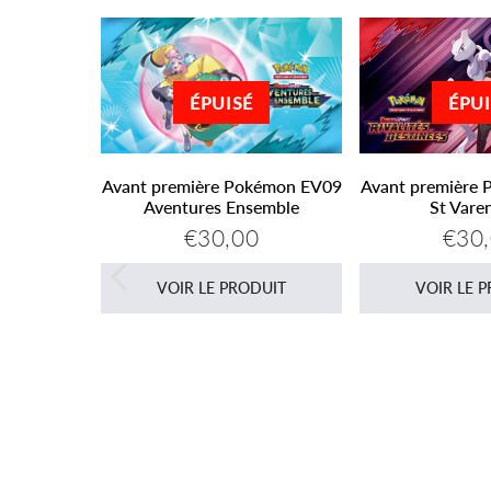
ÉPUI
ÉPUISÉ
Avant première 
Avant première Pokémon EV09
St Vare
Aventures Ensemble
€30
€30,00
Prix
Prix
€30,00
réguli
régulier
 boosters
VOIR LE 
VOIR LE PRODUIT
22
9
€14,99
DUIT