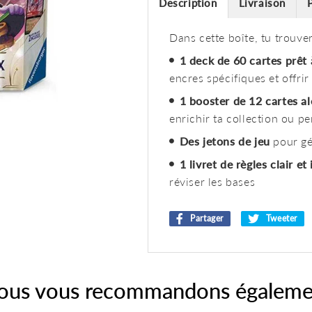
Description
Livraison
Dans cette boîte, tu trouver
1 deck de 60 cartes prêt 
encres spécifiques et offri
1 booster de 12 cartes al
enrichir ta collection ou pe
Des jetons de jeu
pour gé
1 livret de règles clair et 
réviser les bases
Partager
Partager
Tweeter
T
sur
s
Facebook
T
ous vous recommandons égaleme