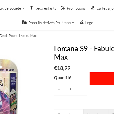
ux de société
Jeux enfants
Promotions
Cartes à jo
Produits dérivés Pokémon
Lego
: Deck Powerline et Max
Lorcana S9 - Fabul
Max
€18,99
€18,99
Quantité
-
+