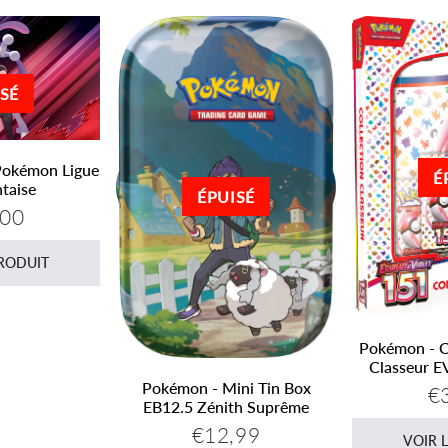
SÉ
Pokémon Ligue
É
ntaise
ÉPUISÉ
,00
€30,00
er
PRODUIT
Pokémon - Co
Classeur E
Pokémon - Mini Tin Box
€
Pr
EB12.5 Zénith Suprême
ré
€12,99
Prix
€12,99
VOIR 