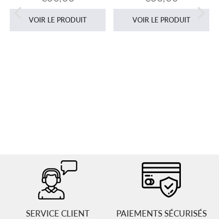
Prix
€30,00
Prix
€30,00
s
régulier
régulier
VOIR LE PRODUIT
VOIR LE PRODUIT
SERVICE CLIENT
PAIEMENTS SÉCURISÉS