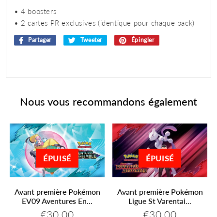
• 4 boosters
• 2 cartes PR exclusives (identique pour chaque pack)
Partager
Partager
Tweeter
Tweeter
Épingler
Épingler
sur
sur
sur
Facebook
Twitter
Pinterest
Nous vous recommandons également
ÉPUISÉ
ÉPUISÉ
Avant première Pokémon
Avant première Pokémon
EV09 Aventures En...
Ligue St Varentai...
€30,00
€30,00