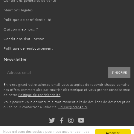
Conditions générales de vente
Mentions légales
Politique de confidentialité
Qui sommes-nous ?
Conditions d'utilisation
Politique de remboursement
Newsletter
E-
S'INSCRIRE
mail
En renseignant votre adresse email, vous acceptez de recevoir chaque semaine
nos offres commerciales par courrier électronique et vous prenez connaissance
de notre
Politique de confidentialité
.
Vous pouvez vous désinscrire à tout moment à l'aide des liens de désinscription
ou en nous contactant à l'adresse
ludijeux@orange.fr
Nous utilisons des cookies pour nous assurer que nous
© 2026
ludijeux
- Tous droits réservés
Accepter