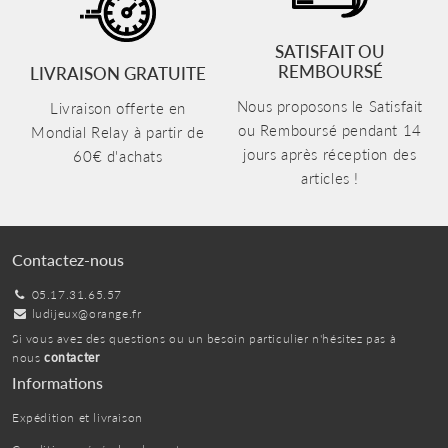
SATISFAIT OU
REMBOURSÉ
LIVRAISON GRATUITE
Nous proposons le Satisfait
Livraison offerte en
ou Remboursé pendant 14
Mondial Relay à partir de
jours après réception des
60€ d'achats
articles !
Contactez-nous
05.17.31.65.57
ludijeux@orange.fr
Si vous avez des questions ou un besoin particulier n'hésitez pas à
nous
contacter
Informations
Expédition et livraison