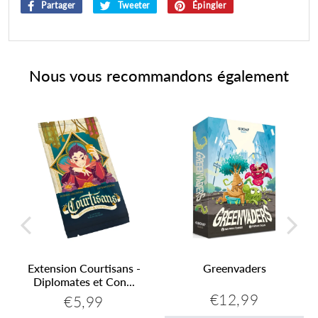
Partager
Partager
Tweeter
Tweeter
Épingler
Épingler
sur
sur
sur
Facebook
Twitter
Pinterest
Nous vous recommandons également
Extension Courtisans -
Greenvaders
Diplomates et Con...
€12,99
€5,99
Prix
€12,99
Prix
€5,99
régulier
régulier