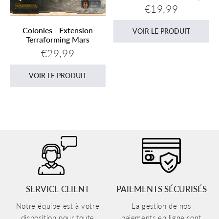
€19,99
Prix
€19,99
régulier
Colonies - Extension
VOIR LE PRODUIT
Terraforming Mars
€29,99
Prix
€29,99
régulier
VOIR LE PRODUIT
SERVICE CLIENT
PAIEMENTS SÉCURISÉS
Notre équipe est à votre
La gestion de nos
disposition pour toute
paiements en ligne sont