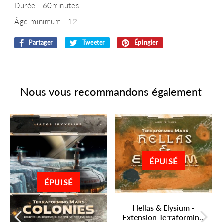
Durée : 60minutes
Âge minimum : 12
Partager
Partager
Tweeter
Tweeter
Épingler
Épingler
sur
sur
sur
Facebook
Twitter
Pinterest
Nous vous recommandons également
ÉPUISÉ
ÉPUISÉ
Hellas & Elysium -
Extension Terraformin...