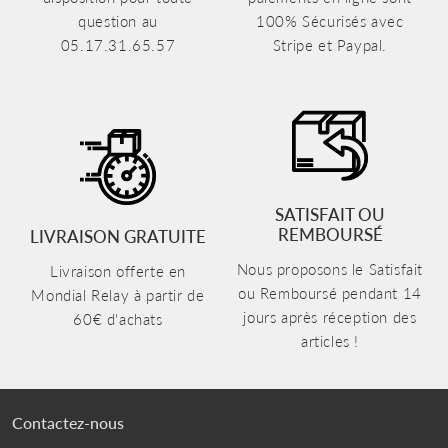
question au
100% Sécurisés avec
05.17.31.65.57
Stripe et Paypal.
SATISFAIT OU
REMBOURSÉ
LIVRAISON GRATUITE
Nous proposons le Satisfait
Livraison offerte en
ou Remboursé pendant 14
Mondial Relay à partir de
jours après réception des
60€ d'achats
articles !
Contactez-nous