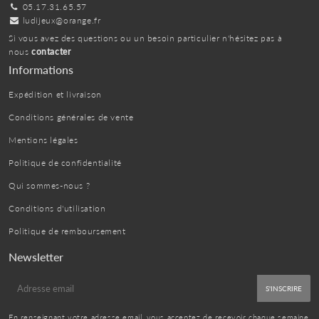
05.17.31.65.57
ludijeux@orange.fr
Si vous avez des questions ou un besoin particulier n'hésitez pas à
nous
contacter
Informations
Expédition et livraison
Conditions générales de vente
Mentions légales
Politique de confidentialité
Qui sommes-nous ?
Conditions d'utilisation
Politique de remboursement
Newsletter
E-
S'INSCRIRE
mail
En renseignant votre adresse email, vous acceptez de recevoir chaque semaine