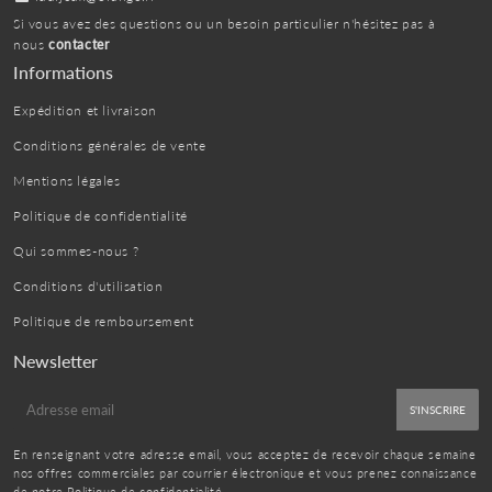
Si vous avez des questions ou un besoin particulier n'hésitez pas à
nous
contacter
Informations
Expédition et livraison
Conditions générales de vente
Mentions légales
Politique de confidentialité
Qui sommes-nous ?
Conditions d'utilisation
Politique de remboursement
Newsletter
E-
S'INSCRIRE
mail
En renseignant votre adresse email, vous acceptez de recevoir chaque semaine
nos offres commerciales par courrier électronique et vous prenez connaissance
de notre
Politique de confidentialité
.