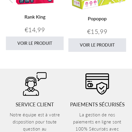
Rank King
Popopop
€14,99
€15,99
Prix
€14,99
Prix
€15,99
régulier
régulier
VOIR LE PRODUIT
VOIR LE PRODUIT
SERVICE CLIENT
PAIEMENTS SÉCURISÉS
Notre équipe est à votre
La gestion de nos
disposition pour toute
paiements en ligne sont
question au
100% Sécurisés avec