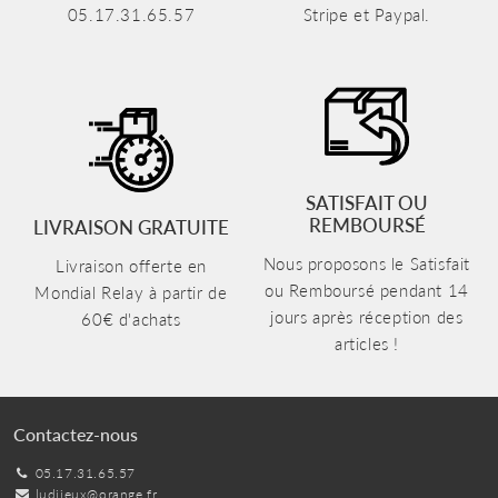
05.17.31.65.57
Stripe et Paypal.
SATISFAIT OU
REMBOURSÉ
LIVRAISON GRATUITE
Nous proposons le Satisfait
Livraison offerte en
ou Remboursé pendant 14
Mondial Relay à partir de
jours après réception des
60€ d'achats
articles !
Contactez-nous
05.17.31.65.57
ludijeux@orange.fr