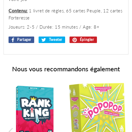
Contenu:
1 livret de règles,
65 cartes Peuple,
12 cartes
Forteresse
Joueurs: 2-5 / Durée: 15 minutes / Age: 8+
Partager
Partager
Tweeter
Tweeter
Épingler
Épingler
sur
sur
sur
Facebook
Twitter
Pinterest
Nous vous recommandons également