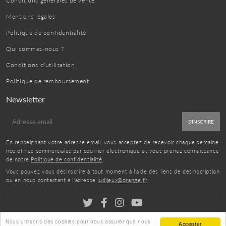
Conditions générales de vente
Mentions légales
Politique de confidentialité
Qui sommes-nous ?
Conditions d'utilisation
Politique de remboursement
Newsletter
E-
S'INSCRIRE
mail
En renseignant votre adresse email, vous acceptez de recevoir chaque semaine
nos offres commerciales par courrier électronique et vous prenez connaissance
de notre
Politique de confidentialité
.
Vous pouvez vous désinscrire à tout moment à l'aide des liens de désinscription
ou en nous contactant à l'adresse
ludijeux@orange.fr
Nous utilisons des cookies pour nous assurer que nous
© 2026
ludijeux
- Tous droits réservés
Accepter