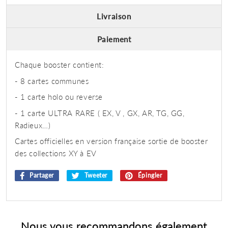
Livraison
Paiement
Chaque booster contient:
- 8 cartes communes
- 1 carte holo ou reverse
- 1 carte ULTRA RARE ( EX, V , GX, AR, TG, GG,
Radieux…)
Cartes officielles en version française sortie de booster
des collections XY à EV
Partager
Partager
Tweeter
Tweeter
Épingler
Épingler
sur
sur
sur
Facebook
Twitter
Pinterest
Nous vous recommandons également