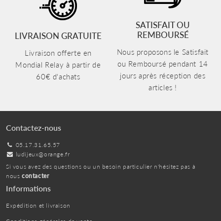
SATISFAIT OU
REMBOURSÉ
LIVRAISON GRATUITE
Nous proposons le Satisfait
Livraison offerte en
ou Remboursé pendant 14
Mondial Relay à partir de
jours après réception des
60€ d'achats
articles !
Contactez-nous
05.17.31.65.57
ludijeux@orange.fr
Si vous avez des questions ou un besoin particulier n'hésitez pas à
nous
contacter
Informations
Expédition et livraison