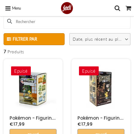
Menu
FILTRER PAR
Date, plus récent au plus ancien
7
Produits
Epuisé
Epuisé
Pokémon - Figurine Re-Ment Bonsai Vol 3
Pokémon - Figurine Re-Ment Vintage Collection Type Steel
€17,99
€17,99