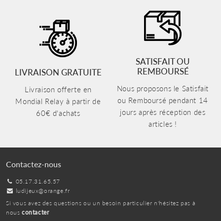
SATISFAIT OU
REMBOURSÉ
LIVRAISON GRATUITE
Nous proposons le Satisfait
Livraison offerte en
ou Remboursé pendant 14
Mondial Relay à partir de
jours après réception des
60€ d'achats
articles !
Contactez-nous
05.17.31.65.57
ludijeux@orange.fr
Si vous avez des questions ou un besoin particulier n'hésitez pas à
nous
contacter