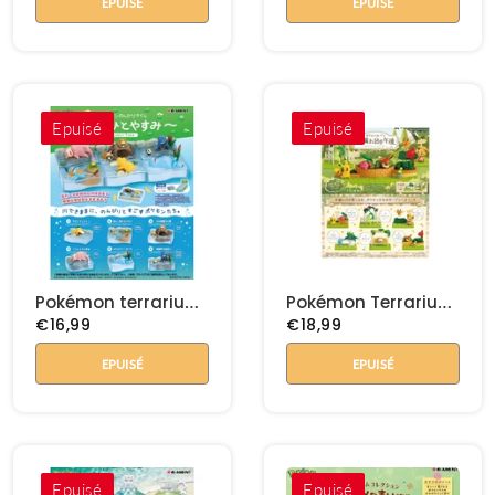
EPUISÉ
EPUISÉ
Epuisé
Epuisé
Pokémon terrarium Nonbiri time - Taking a break at the rive
Pokémon Terrarium Garden Collection
€16,99
€18,99
EPUISÉ
EPUISÉ
Epuisé
Epuisé