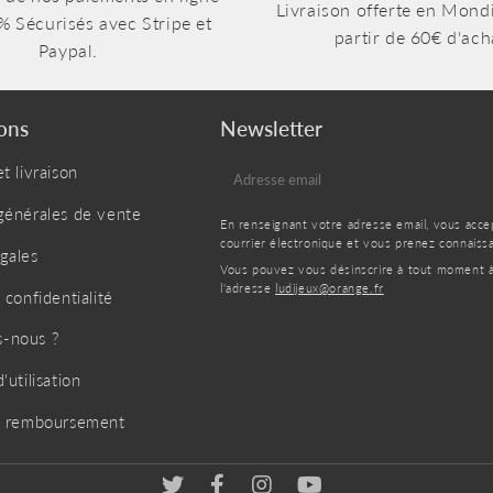
Livraison offerte en Mondi
% Sécurisés avec Stripe et
partir de 60€ d'ach
Paypal.
ons
Newsletter
t livraison
E-
mail
générales de vente
En renseignant votre adresse email, vous acc
courrier électronique et vous prenez connais
gales
Vous pouvez vous désinscrire à tout moment à l
l'adresse
ludijeux@orange.fr
 confidentialité
-nous ?
'utilisation
de remboursement