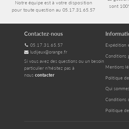
Notre équipe est à votre disposition
sont 100
pour toute question au 05.17.31.65.57
Contactez-nous
Informati
05.17.31.65.57
Expédition e
ludijeux@orange.fr
Conditions 
Si vous avez des questions ou un besoin
Mentions lé
particulier n'hésitez pas à
nous
contacter
Politique de
Qui sommes
Conditions d
Politique 