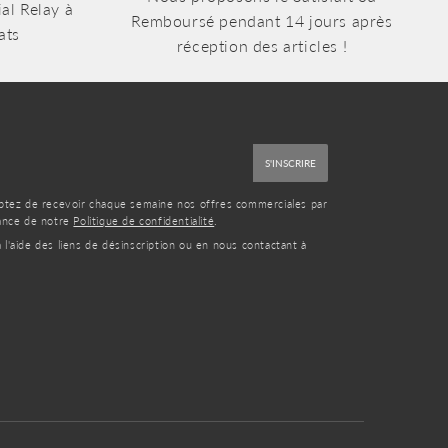
al Relay à
Remboursé pendant 14 jours après
ats
réception des articles !
S'INSCRIRE
eptez de recevoir chaque semaine nos offres commerciales par
sance de notre
Politique de confidentialité
.
'aide des liens de désinscription ou en nous contactant à